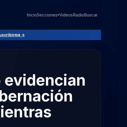
Inicio
Secciones
Videos
Radio
Buscar
▾
uscribirme →
o evidencian
obernación
ientras