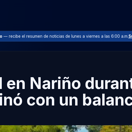
io
— recibe el resumen de noticias de lunes a viernes a las 6:00 a.m.
S
 en Nariño duran
inó con un balanc