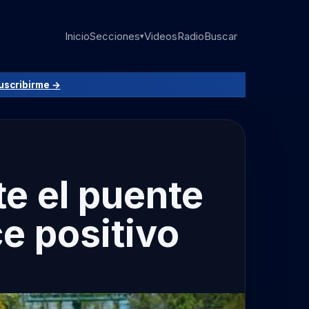
Inicio
Secciones
Videos
Radio
Buscar
▾
uscribirme →
te el puente
e positivo