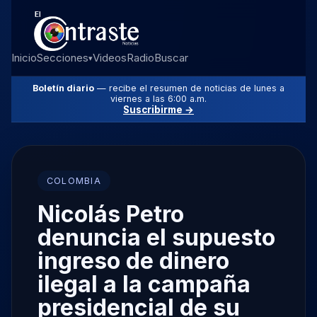
Inicio
Secciones
Videos
Radio
Buscar
▾
Boletín diario
— recibe el resumen de noticias de lunes a
viernes a las 6:00 a.m.
Suscribirme →
COLOMBIA
Nicolás Petro
denuncia el supuesto
ingreso de dinero
ilegal a la campaña
presidencial de su