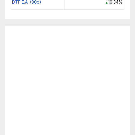
DTF E.A. (90d)
10.34%
▲