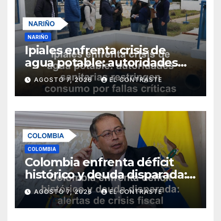
NARIÑO
Ipiales enfrenta crisis de
agua potable: autoridades
sanitarias restringen
AGOSTO 7, 2026
EL CONTRASTE
consumo por fallas críticas
en tratamiento
COLOMBIA
Colombia enfrenta déficit
histórico y deuda disparada:
alertas de crisis fiscal para
AGOSTO 7, 2026
EL CONTRASTE
2026