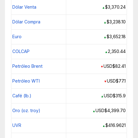
Dólar Venta
$3,370.24
▲
Dólar Compra
$3,238.10
▲
Euro
$3,652.18
▲
COLCAP
2,350.44
▲
Petróleo Brent
USD$82.41
▼
Petróleo WTI
USD$77.1
▼
Café (lb.)
USD$315.9
▲
Oro (oz. troy)
USD$4,399.70
▲
UVR
$416.9621
▲