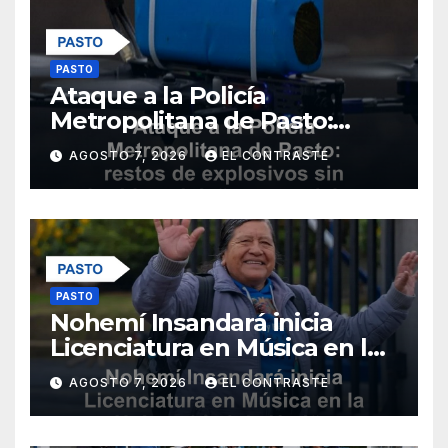
PASTO
Ataque a la Policía
Metropolitana de Pasto:
restos de explosivos sin
AGOSTO 7, 2026
EL CONTRASTE
heridos ni daños materiales
PASTO
Nohemí Insandará inicia
Licenciatura en Música en la
Universidad de Nariño
AGOSTO 7, 2026
EL CONTRASTE