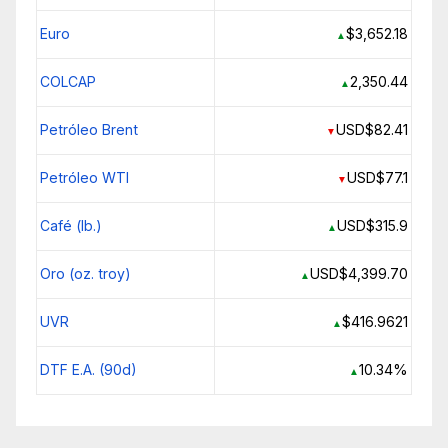
Euro
$3,652.18
▲
COLCAP
2,350.44
▲
Petróleo Brent
USD$82.41
▼
Petróleo WTI
USD$77.1
▼
Café (lb.)
USD$315.9
▲
Oro (oz. troy)
USD$4,399.70
▲
UVR
$416.9621
▲
DTF E.A. (90d)
10.34%
▲