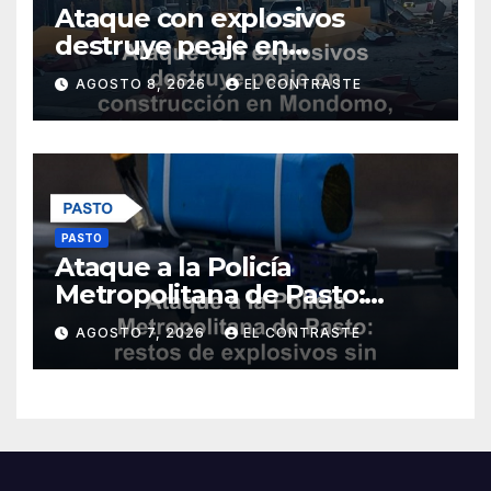
Ataque con explosivos
destruye peaje en
construcción en Mondomo,
AGOSTO 8, 2026
EL CONTRASTE
Cauca
PASTO
Ataque a la Policía
Metropolitana de Pasto:
restos de explosivos sin
AGOSTO 7, 2026
EL CONTRASTE
heridos ni daños materiales