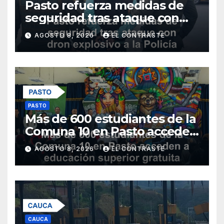
Pasto refuerza medidas de
seguridad tras ataque con
dron explosivo a la Policía
AGOSTO 8, 2026
EL CONTRASTE
Metropolitana
PASTO
Más de 600 estudiantes de la
Comuna 10 en Pasto acceden
a educación superior gratuita
AGOSTO 8, 2026
EL CONTRASTE
con nuevos programas
CAUCA