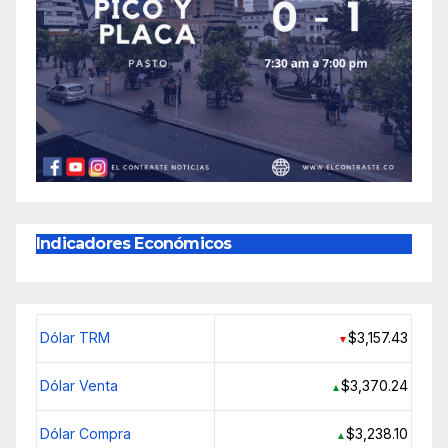
Indicadores Económicos
Dólar TRM
$3,157.43
▼
Dólar Venta
$3,370.24
▲
Dólar Compra
$3,238.10
▲