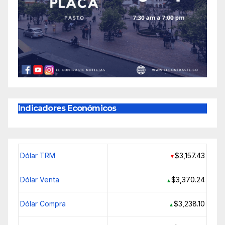
Indicadores Económicos
Dólar TRM
$3,157.43
▼
Dólar Venta
$3,370.24
▲
Dólar Compra
$3,238.10
▲