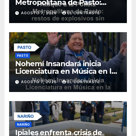
Metropolitana de Pasto:
restos de explosivos sin
AGOSTO 7, 2026
EL CONTRASTE
heridos ni daños materiales
PASTO
Nohemí Insandará inicia
Licenciatura en Música en la
Universidad de Nariño
AGOSTO 7, 2026
EL CONTRASTE
NARIÑO
Ipiales enfrenta crisis de