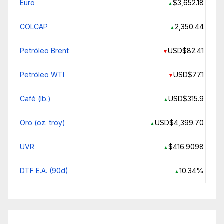
Euro
$3,652.18
▲
COLCAP
2,350.44
▲
Petróleo Brent
USD$82.41
▼
Petróleo WTI
USD$77.1
▼
Café (lb.)
USD$315.9
▲
Oro (oz. troy)
USD$4,399.70
▲
UVR
$416.9098
▲
DTF E.A. (90d)
10.34%
▲