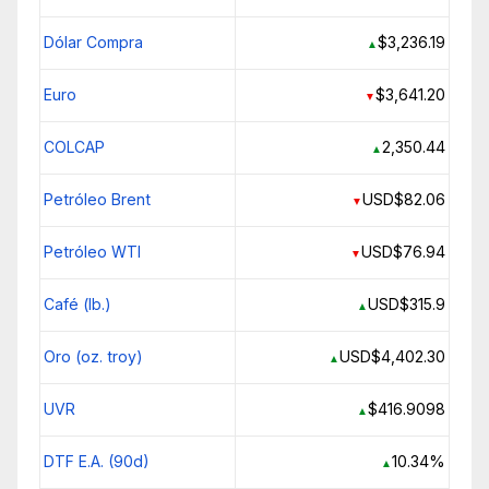
Dólar Compra
$3,236.19
▲
Euro
$3,641.20
▼
COLCAP
2,350.44
▲
Petróleo Brent
USD$82.06
▼
Petróleo WTI
USD$76.94
▼
Café (lb.)
USD$315.9
▲
Oro (oz. troy)
USD$4,402.30
▲
UVR
$416.9098
▲
DTF E.A. (90d)
10.34%
▲