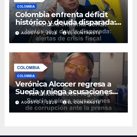
COLOMBIA
Colombia enfrenta déficit
histórico y deuda disparada:
alertas de crisis fiscal para
AGOSTO 7, 2026
EL CONTRASTE
2026
COLOMBIA
Verónica Alcocer regresa a
Suecia y niega acusaciones
de corrupción ante la prensa
AGOSTO 7, 2026
EL CONTRASTE
sueca