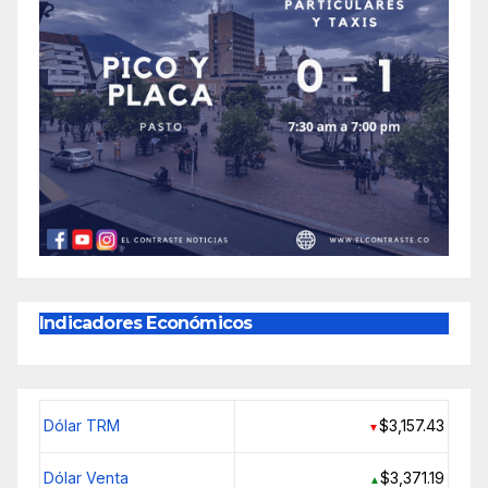
Indicadores Económicos
Dólar TRM
$3,157.43
▼
Dólar Venta
$3,371.19
▲