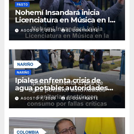
PASTO
Nohemí Insandará inicia
Licenciatura en Música en la
Universidad de Nariño
AGOSTO 7, 2026
EL CONTRASTE
NARIÑO
Ipiales enfrenta crisis de
agua potable: autoridades
sanitarias restringen
AGOSTO 7, 2026
EL CONTRASTE
consumo por fallas críticas
en tratamiento