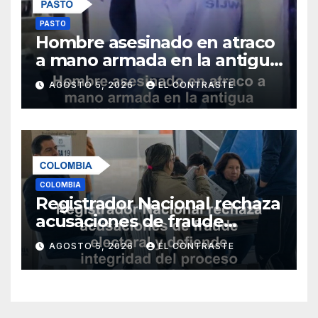
PASTO
Hombre asesinado en atraco
a mano armada en la antigua
salida al norte de Pasto
AGOSTO 5, 2026
EL CONTRASTE
COLOMBIA
Registrador Nacional rechaza
acusaciones de fraude
electoral y defiende
AGOSTO 5, 2026
EL CONTRASTE
integridad del proceso
democrático