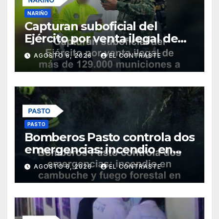
NARIÑO
Capturan suboficial del
Ejército por venta ilegal de
más de 129.000 municiones a
AGOSTO 6, 2026
EL CONTRASTE
grupos armados en Nariño
PASTO
Bomberos Pasto controla dos
emergencias: incendio en
cambuche y fuego forestal
AGOSTO 6, 2026
EL CONTRASTE
en Jongovito