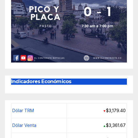
Indicadores Económicos
Dólar TRM
$3,179.40
▼
Dólar Venta
$3,361.67
▲