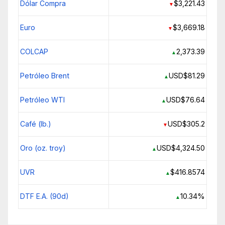
Dólar Compra
$3,221.43
▼
Euro
$3,669.18
▼
COLCAP
2,373.39
▲
Petróleo Brent
USD$81.29
▲
Petróleo WTI
USD$76.64
▲
Café (lb.)
USD$305.2
▼
Oro (oz. troy)
USD$4,324.50
▲
UVR
$416.8574
▲
DTF E.A. (90d)
10.34%
▲