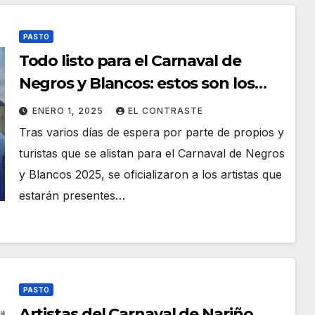
PASTO
Todo listo para el Carnaval de
Negros y Blancos: estos son los
artistas musicales que estarán en
ENERO 1, 2025
EL CONTRASTE
la fiesta magna
Tras varios días de espera por parte de propios y
turistas que se alistan para el Carnaval de Negros
y Blancos 2025, se oficializaron a los artistas que
estarán presentes…
PASTO
Artistas del Carnaval de Nariño,