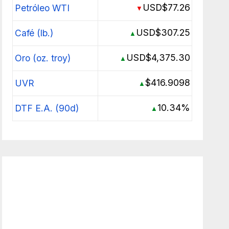
USD$77.26
Petróleo WTI
▼
USD$307.25
Café (lb.)
▲
USD$4,375.30
Oro (oz. troy)
▲
$416.9098
UVR
▲
10.34%
DTF E.A. (90d)
▲