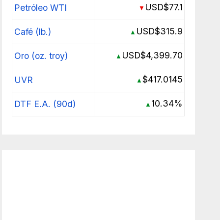
USD$77.1
Petróleo WTI
▼
USD$315.9
Café (lb.)
▲
USD$4,399.70
Oro (oz. troy)
▲
$417.0145
UVR
▲
10.34%
DTF E.A. (90d)
▲