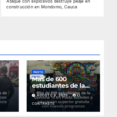
Ataque con explosivos destruye peaje en
construcción en Mondomo, Cauca
PASTO
Más de 600
estudiantes de la
Comuna 10 en Pasto
AGOSTO 8, 2026
EL
n
acceden a
licía
educación superior
CONTRASTE
gratuita con nuevos