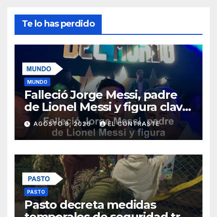
Te lo has perdido
MUNDO
Falleció Jorge Messi, padre
de Lionel Messi y figura clave
en su carrera
AGOSTO 8, 2026
EL CONTRASTE
PASTO
Pasto decreta medidas
temporales de seguridad tras