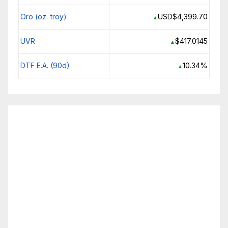
Oro (oz. troy)
USD$4,399.70
▲
UVR
$417.0145
▲
DTF E.A. (90d)
10.34%
▲