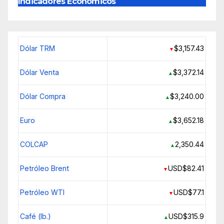
Indicadores Económicos
Dólar TRM
$3,157.43
▼
Dólar Venta
$3,372.14
▲
Dólar Compra
$3,240.00
▲
Euro
$3,652.18
▲
COLCAP
2,350.44
▲
Petróleo Brent
USD$82.41
▼
Petróleo WTI
USD$77.1
▼
Café (lb.)
USD$315.9
▲