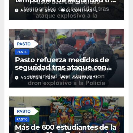
ataque explosivo a la Policía
AGOSTO 8, 2026
EL CONTRASTE
Metropolitana
PASTO
Pasto refuerza medidas de
seguridad tras ataque con
dron explosivo a la Policía
AGOSTO 8, 2026
EL CONTRASTE
Metropolitana
PASTO
Más de 600 estudiantes de la