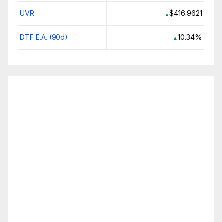
UVR
$416.9621
▲
DTF E.A. (90d)
10.34%
▲