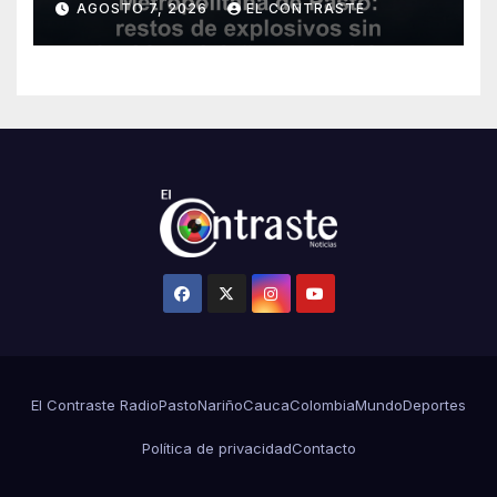
AGOSTO 7, 2026
EL CONTRASTE
heridos ni daños materiales
El Contraste Radio
Pasto
Nariño
Cauca
Colombia
Mundo
Deportes
Política de privacidad
Contacto