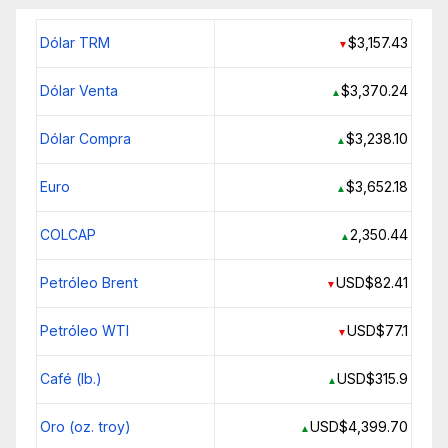
Dólar TRM
$3,157.43
▼
Dólar Venta
$3,370.24
▲
Dólar Compra
$3,238.10
▲
Euro
$3,652.18
▲
COLCAP
2,350.44
▲
Petróleo Brent
USD$82.41
▼
Petróleo WTI
USD$77.1
▼
Café (lb.)
USD$315.9
▲
Oro (oz. troy)
USD$4,399.70
▲