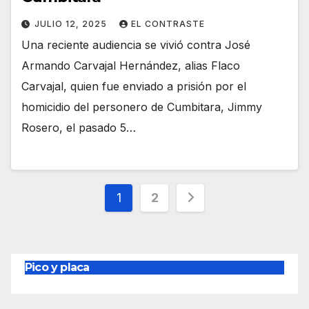
JULIO 12, 2025
EL CONTRASTE
Una reciente audiencia se vivió contra José
Armando Carvajal Hernández, alias Flaco
Carvajal, quien fue enviado a prisión por el
homicidio del personero de Cumbitara, Jimmy
Rosero, el pasado 5…
Paginación
1
2
de
entradas
Pico y placa