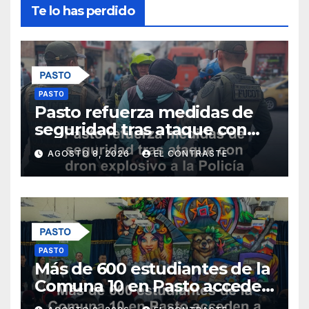
Te lo has perdido
PASTO
Pasto refuerza medidas de
seguridad tras ataque con
dron explosivo a la Policía
AGOSTO 8, 2026
EL CONTRASTE
Metropolitana
PASTO
Más de 600 estudiantes de la
Comuna 10 en Pasto acceden
a educación superior gratuita