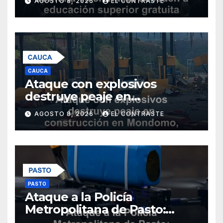
AGOSTO 8, 2026
EL CONTRASTE
con nuevos programas
CAUCA
Ataque con explosivos
destruye peaje en
construcción en Mondomo,
AGOSTO 8, 2026
EL CONTRASTE
Cauca
PASTO
Ataque a la Policía
Metropolitana de Pasto:
restos de explosivos sin