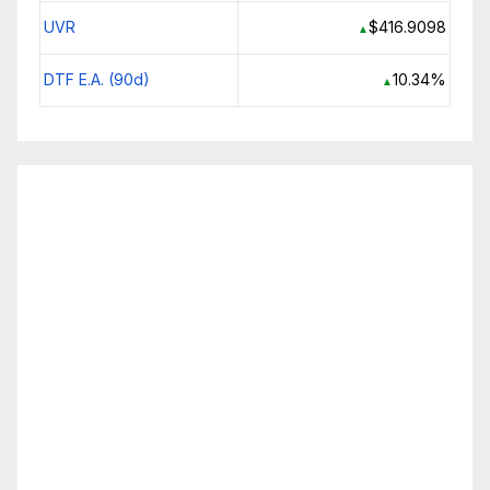
UVR
$416.9098
▲
DTF E.A. (90d)
10.34%
▲