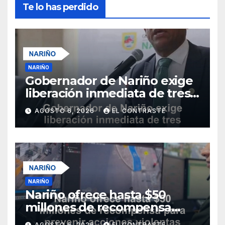
Te lo has perdido
NARIÑO
Gobernador de Nariño exige
liberación inmediata de tres
uniformados secuestrados
AGOSTO 6, 2026
EL CONTRASTE
NARIÑO
Nariño ofrece hasta $50
millones de recompensa
para prevenir acciones
AGOSTO 6, 2026
EL CONTRASTE