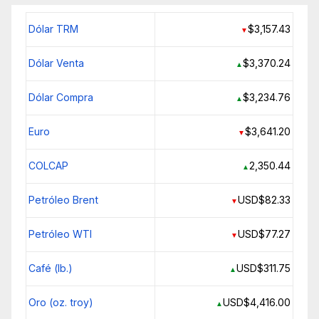
Dólar TRM
$3,157.43
▼
Dólar Venta
$3,370.24
▲
Dólar Compra
$3,234.76
▲
Euro
$3,641.20
▼
COLCAP
2,350.44
▲
Petróleo Brent
USD$82.33
▼
Petróleo WTI
USD$77.27
▼
Café (lb.)
USD$311.75
▲
Oro (oz. troy)
USD$4,416.00
▲