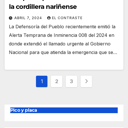
la cordillera nariñense
ABRIL 7, 2024
EL CONTRASTE
La Defensoría del Pueblo recientemente emitió la
Alerta Temprana de Inminencia 008 del 2024 en
donde extendió el llamado urgente al Gobierno
Nacional para que atienda la emergencia que se…
Paginación
1
2
3
de
entradas
Pico y placa