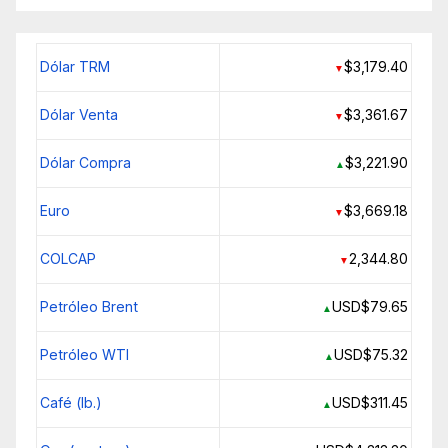
Dólar TRM
$3,179.40
▼
Dólar Venta
$3,361.67
▼
Dólar Compra
$3,221.90
▲
Euro
$3,669.18
▼
COLCAP
2,344.80
▼
Petróleo Brent
USD$79.65
▲
Petróleo WTI
USD$75.32
▲
Café (lb.)
USD$311.45
▲