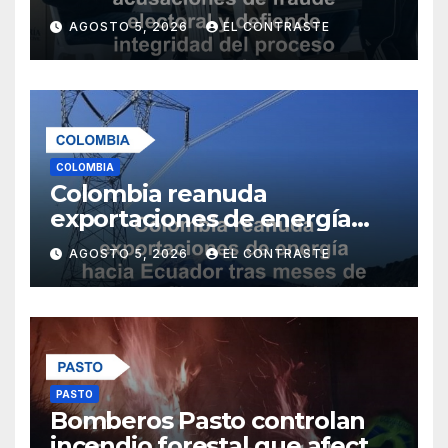
electoral y defiende
AGOSTO 5, 2026
EL CONTRASTE
integridad del proceso
democrático
COLOMBIA
Colombia reanuda
exportaciones de energía
hacia Ecuador tras meses de
AGOSTO 5, 2026
EL CONTRASTE
conflicto comercial
PASTO
Bomberos Pasto controlan
incendio forestal que afectó