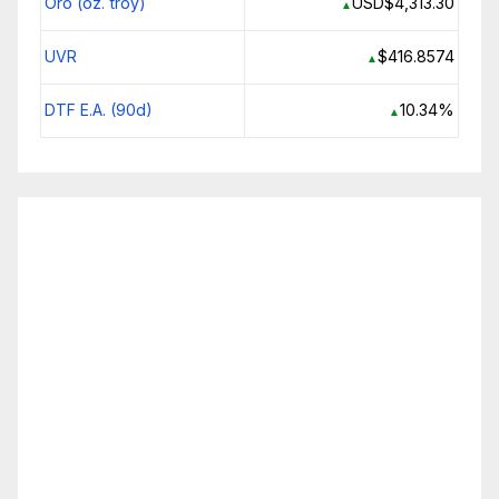
Oro (oz. troy)
USD$4,313.30
▲
UVR
$416.8574
▲
DTF E.A. (90d)
10.34%
▲