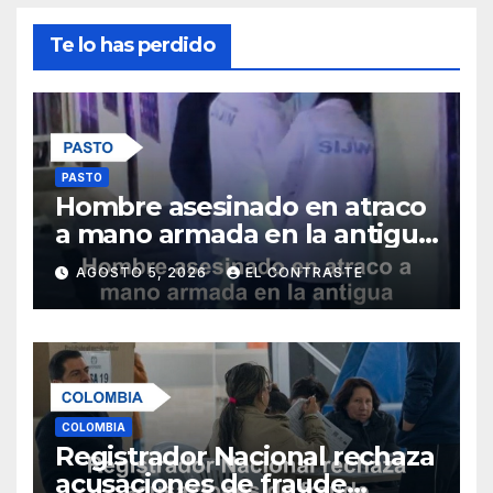
Te lo has perdido
PASTO
Hombre asesinado en atraco
a mano armada en la antigua
salida al norte de Pasto
AGOSTO 5, 2026
EL CONTRASTE
COLOMBIA
Registrador Nacional rechaza
acusaciones de fraude