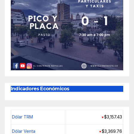
Indicadores Económicos
Dólar TRM
$3,157.43
▼
Dólar Venta
$3,369.76
▼