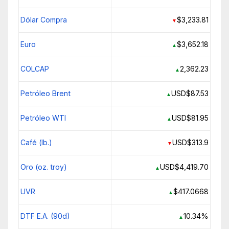
Dólar Compra
$3,233.81
▼
Euro
$3,652.18
▲
COLCAP
2,362.23
▲
Petróleo Brent
USD$87.53
▲
Petróleo WTI
USD$81.95
▲
Café (lb.)
USD$313.9
▼
Oro (oz. troy)
USD$4,419.70
▲
UVR
$417.0668
▲
DTF E.A. (90d)
10.34%
▲