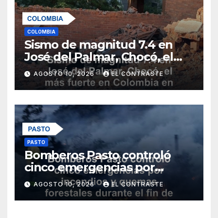
COLOMBIA
Sismo de magnitud 7.4 en
José del Palmar, Chocó, el
más fuerte en Colombia en
AGOSTO 10, 2026
EL CONTRASTE
una década
PASTO
Bomberos Pasto controló
cinco emergencias por
incendios y quemas
AGOSTO 10, 2026
EL CONTRASTE
forestales durante el fin de
semana