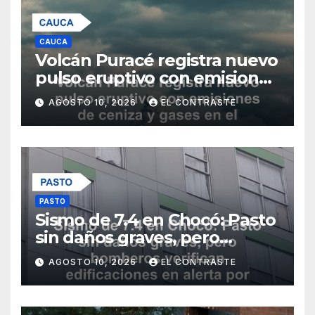
CAUCA
Volcán Puracé registra nuevo
pulso eruptivo con emisiones
de ceniza y gases en el Cauca
AGOSTO 10, 2026
EL CONTRASTE
PASTO
Sismo de 7.4 en Chocó: Pasto
sin daños graves, pero
bomberos verifican
AGOSTO 10, 2026
EL CONTRASTE
edificaciones en alerta por
réplicas