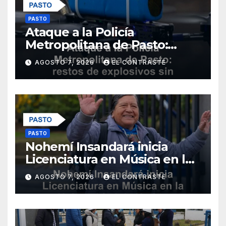
PASTO
Ataque a la Policía
Metropolitana de Pasto:
restos de explosivos sin
AGOSTO 7, 2026
EL CONTRASTE
heridos ni daños materiales
PASTO
Nohemí Insandará inicia
Licenciatura en Música en la
Universidad de Nariño
AGOSTO 7, 2026
EL CONTRASTE