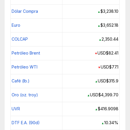
Dólar Compra
$3,238.10
▲
Euro
$3,652.18
▲
COLCAP
2,350.44
▲
Petróleo Brent
USD$82.41
▼
Petróleo WTI
USD$77.1
▼
Café (lb.)
USD$315.9
▲
Oro (oz. troy)
USD$4,399.70
▲
UVR
$416.9098
▲
DTF E.A. (90d)
10.34%
▲