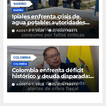
NARIÑO
Ipiales enfrenta crisis de
agua potable: autoridades
sanitarias restringen
AGOSTO 7, 2026
EL CONTRASTE
consumo por fallas críticas
en tratamiento
COLOMBIA
Colombia enfrenta déficit
histórico y deuda disparada:
alertas de crisis fiscal para
AGOSTO 7, 2026
EL CONTRASTE
2026