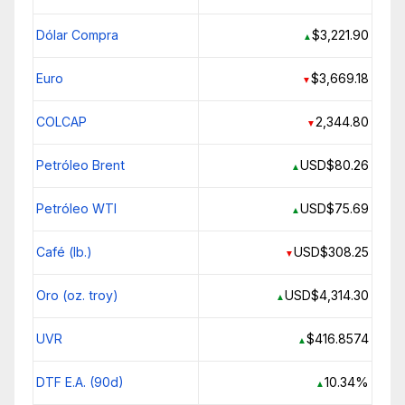
Dólar Compra
$3,221.90
▲
Euro
$3,669.18
▼
COLCAP
2,344.80
▼
Petróleo Brent
USD$80.26
▲
Petróleo WTI
USD$75.69
▲
Café (lb.)
USD$308.25
▼
Oro (oz. troy)
USD$4,314.30
▲
UVR
$416.8574
▲
DTF E.A. (90d)
10.34%
▲