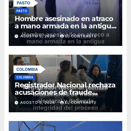
PASTO
Hombre asesinado en atraco
a mano armada en la antigua
salida al norte de Pasto
AGOSTO 5, 2026
EL CONTRASTE
COLOMBIA
Registrador Nacional rechaza
acusaciones de fraude
electoral y defiende
AGOSTO 5, 2026
EL CONTRASTE
integridad del proceso
democrático