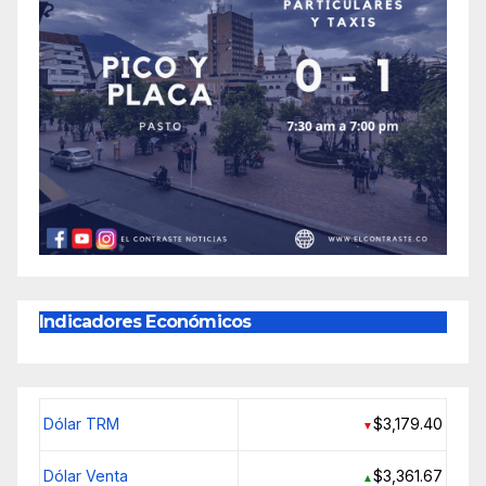
Indicadores Económicos
Dólar TRM
$3,179.40
▼
Dólar Venta
$3,361.67
▲