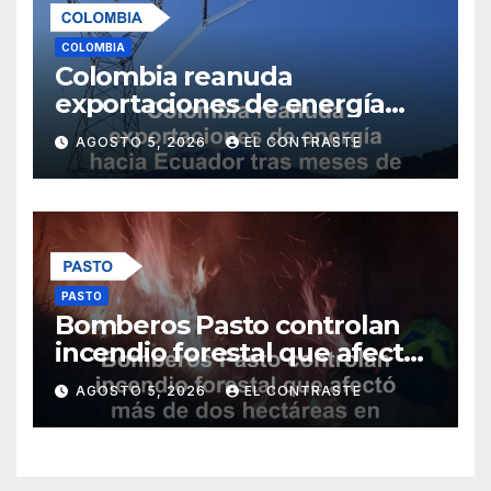
COLOMBIA
Colombia reanuda
exportaciones de energía
hacia Ecuador tras meses de
AGOSTO 5, 2026
EL CONTRASTE
conflicto comercial
PASTO
Bomberos Pasto controlan
incendio forestal que afectó
más de dos hectáreas en
AGOSTO 5, 2026
EL CONTRASTE
Obonuco