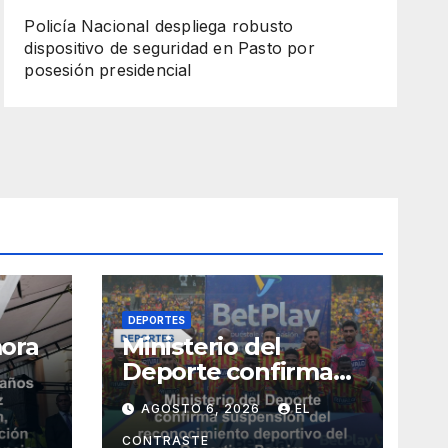
Policía Nacional despliega robusto
dispositivo de seguridad en Pasto por
posesión presidencial
DEPORTES
ora
Ministerio del
Deporte confirma
 paz
suspensión del
AGOSTO 6, 2026
EL
reconocimiento
deportivo del
CONTRASTE