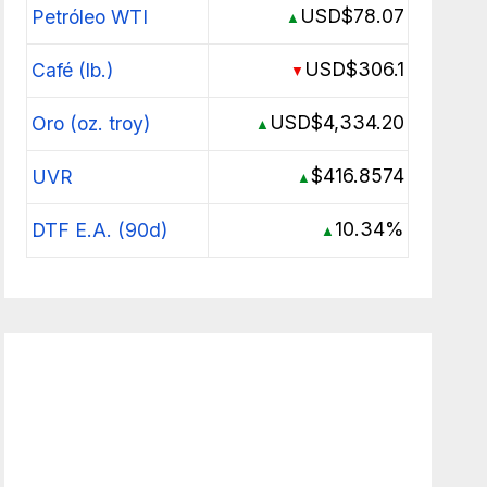
USD$78.07
Petróleo WTI
▲
USD$306.1
Café (lb.)
▼
USD$4,334.20
Oro (oz. troy)
▲
$416.8574
UVR
▲
10.34%
DTF E.A. (90d)
▲