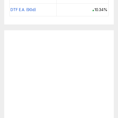
DTF E.A. (90d)
10.34%
▲