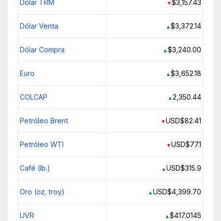
Dólar TRM
$3,157.43
▼
Dólar Venta
$3,372.14
▲
Dólar Compra
$3,240.00
▲
Euro
$3,652.18
▲
COLCAP
2,350.44
▲
Petróleo Brent
USD$82.41
▼
Petróleo WTI
USD$77.1
▼
Café (lb.)
USD$315.9
▲
Oro (oz. troy)
USD$4,399.70
▲
UVR
$417.0145
▲