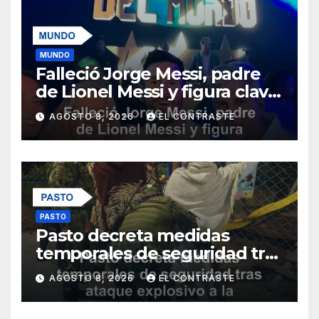
MUNDO
Falleció Jorge Messi, padre
de Lionel Messi y figura clave
en su carrera
AGOSTO 8, 2026
EL CONTRASTE
PASTO
Pasto decreta medidas
temporales de seguridad tras
ataque explosivo a la Policía
AGOSTO 8, 2026
EL CONTRASTE
Metropolitana