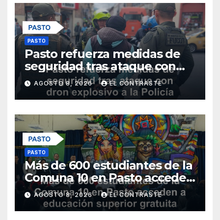
PASTO
Pasto refuerza medidas de
seguridad tras ataque con
dron explosivo a la Policía
AGOSTO 8, 2026
EL CONTRASTE
Metropolitana
PASTO
Más de 600 estudiantes de la
Comuna 10 en Pasto acceden
a educación superior gratuita
AGOSTO 8, 2026
EL CONTRASTE
con nuevos programas