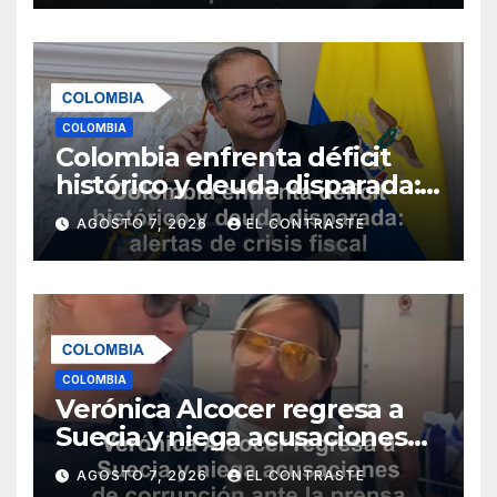
en tratamiento
COLOMBIA
Colombia enfrenta déficit
histórico y deuda disparada:
alertas de crisis fiscal para
AGOSTO 7, 2026
EL CONTRASTE
2026
COLOMBIA
Verónica Alcocer regresa a
Suecia y niega acusaciones
de corrupción ante la prensa
AGOSTO 7, 2026
EL CONTRASTE
sueca