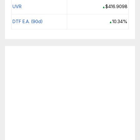
UVR
$416.9098
▲
DTF E.A. (90d)
10.34%
▲