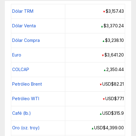
Dólar TRM
$3,157.43
▼
Dólar Venta
$3,370.24
▲
Dólar Compra
$3,238.10
▲
Euro
$3,641.20
▼
COLCAP
2,350.44
▲
Petróleo Brent
USD$82.21
▼
Petróleo WTI
USD$77.1
▼
Café (lb.)
USD$315.9
▲
Oro (oz. troy)
USD$4,399.00
▲