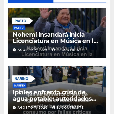
PASTO
Nohemí Insandará inicia
Licenciatura en Música en la
Universidad de Nariño
AGOSTO 7, 2026
EL CONTRASTE
NARIÑO
Ipiales enfrenta crisis de
agua potable: autoridades
sanitarias restringen
AGOSTO 7, 2026
EL CONTRASTE
consumo por fallas críticas