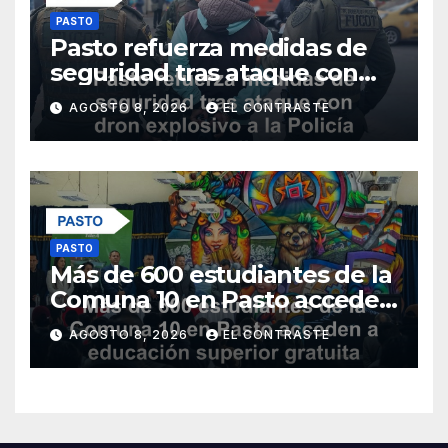
PASTO
Pasto refuerza medidas de
seguridad tras ataque con
dron explosivo a la Policía
AGOSTO 8, 2026
EL CONTRASTE
Metropolitana
PASTO
Más de 600 estudiantes de la
Comuna 10 en Pasto acceden
a educación superior gratuita
AGOSTO 8, 2026
EL CONTRASTE
con nuevos programas