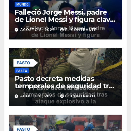
MUNDO
Falleció Jorge Messi, padre
de Lionel Messi y figura clave
en su carrera
AGOSTO 8, 2026
EL CONTRASTE
PASTO
Pasto decreta medidas
temporales de seguridad tras
ataque explosivo a la Policía
AGOSTO 8, 2026
EL CONTRASTE
Metropolitana