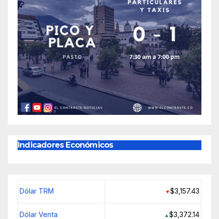
Indicadores Económicos
Dólar TRM
$3,157.43
▼
Dólar Venta
$3,372.14
▲