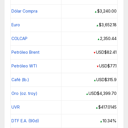
Dólar Compra
$3,240.00
▲
Euro
$3,652.18
▲
COLCAP
2,350.44
▲
Petróleo Brent
USD$82.41
▼
Petróleo WTI
USD$77.1
▼
Café (lb.)
USD$315.9
▲
Oro (oz. troy)
USD$4,399.70
▲
UVR
$417.0145
▲
DTF E.A. (90d)
10.34%
▲