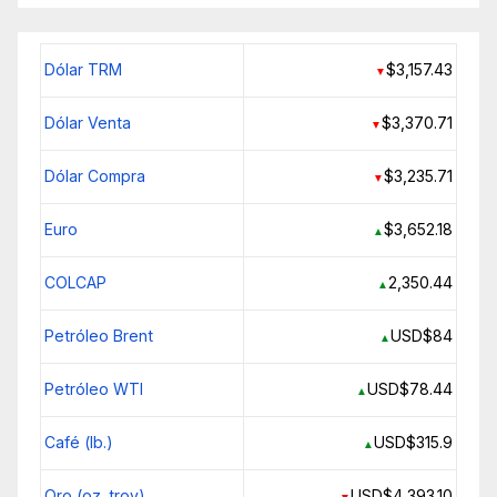
Dólar TRM
$3,157.43
▼
Dólar Venta
$3,370.71
▼
Dólar Compra
$3,235.71
▼
Euro
$3,652.18
▲
COLCAP
2,350.44
▲
Petróleo Brent
USD$84
▲
Petróleo WTI
USD$78.44
▲
Café (lb.)
USD$315.9
▲
Oro (oz. troy)
USD$4,393.10
▼