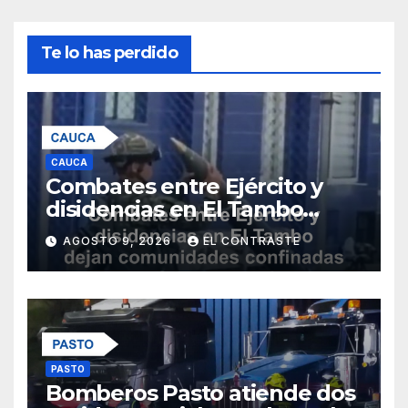
Te lo has perdido
CAUCA
Combates entre Ejército y
disidencias en El Tambo
dejan comunidades
AGOSTO 9, 2026
EL CONTRASTE
confinadas por fuego
cruzado
PASTO
Bomberos Pasto atiende dos