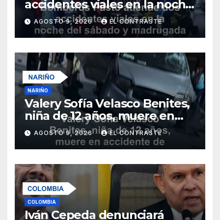
accidentes viales en la noche
del sábado y madrugada del
AGOSTO 9, 2026
EL CONTRASTE
domingo
NARIÑO
Valery Sofía Velasco Benites,
niña de 12 años, muere en
accidente de tránsito en La
AGOSTO 9, 2026
EL CONTRASTE
Unión
COLOMBIA
Iván Cepeda denunciará