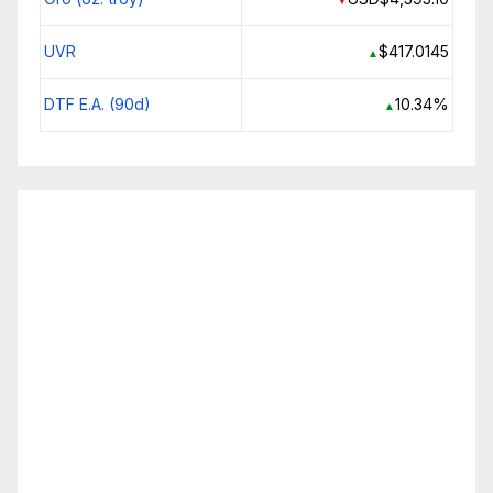
UVR
$417.0145
▲
DTF E.A. (90d)
10.34%
▲