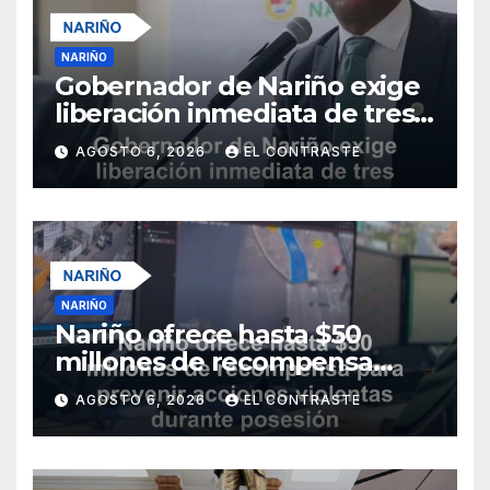
NARIÑO
Gobernador de Nariño exige
liberación inmediata de tres
uniformados secuestrados
AGOSTO 6, 2026
EL CONTRASTE
NARIÑO
Nariño ofrece hasta $50
millones de recompensa
para prevenir acciones
AGOSTO 6, 2026
EL CONTRASTE
violentas durante posesión
presidencial del 7 de agosto