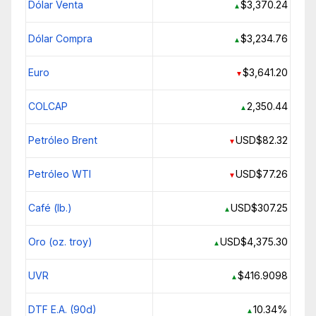
Dólar Venta
$3,370.24
▲
Dólar Compra
$3,234.76
▲
Euro
$3,641.20
▼
COLCAP
2,350.44
▲
Petróleo Brent
USD$82.32
▼
Petróleo WTI
USD$77.26
▼
Café (lb.)
USD$307.25
▲
Oro (oz. troy)
USD$4,375.30
▲
UVR
$416.9098
▲
DTF E.A. (90d)
10.34%
▲