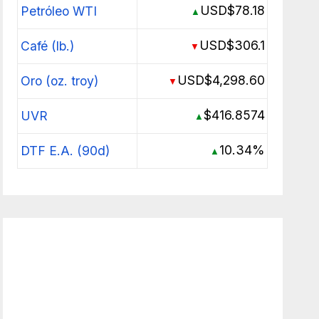
USD$78.18
Petróleo WTI
▲
USD$306.1
Café (lb.)
▼
USD$4,298.60
Oro (oz. troy)
▼
$416.8574
UVR
▲
10.34%
DTF E.A. (90d)
▲