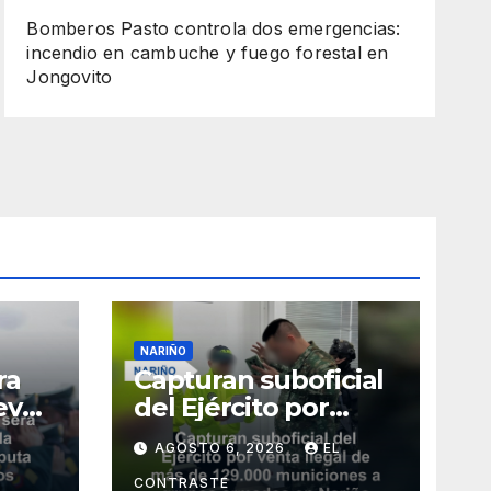
Bomberos Pasto controla dos emergencias:
incendio en cambuche y fuego forestal en
Jongovito
NARIÑO
ra
Capturan suboficial
evo
del Ejército por
licía
venta ilegal de más
AGOSTO 6, 2026
EL
puta
de 129.000
mbió
municiones a
CONTRASTE