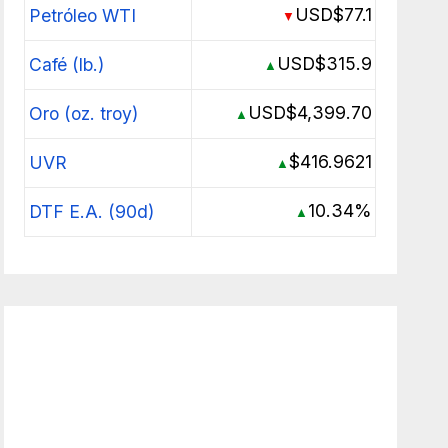
USD$77.1
Petróleo WTI
▼
USD$315.9
Café (lb.)
▲
USD$4,399.70
Oro (oz. troy)
▲
$416.9621
UVR
▲
10.34%
DTF E.A. (90d)
▲