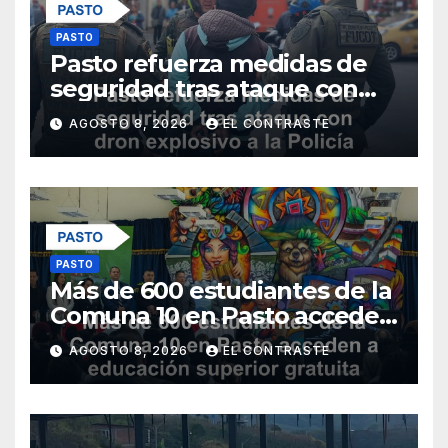
PASTO
Pasto refuerza medidas de
seguridad tras ataque con
dron explosivo a la Policía
AGOSTO 8, 2026
EL CONTRASTE
Metropolitana
PASTO
Más de 600 estudiantes de la
Comuna 10 en Pasto acceden
a educación superior gratuita
AGOSTO 8, 2026
EL CONTRASTE
con nuevos programas