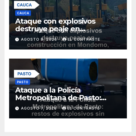
CAUCA
Ataque con explosivos
destruye peaje en
construcción en Mondomo,
AGOSTO 8, 2026
EL CONTRASTE
Cauca
PASTO
Ataque a la Policía
Metropolitana de Pasto:
restos de explosivos sin
AGOSTO 7, 2026
EL CONTRASTE
heridos ni daños materiales