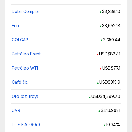
Dólar Compra
$3,238.10
▲
Euro
$3,652.18
▲
COLCAP
2,350.44
▲
Petróleo Brent
USD$82.41
▼
Petróleo WTI
USD$77.1
▼
Café (lb.)
USD$315.9
▲
Oro (oz. troy)
USD$4,399.70
▲
UVR
$416.9621
▲
DTF E.A. (90d)
10.34%
▲