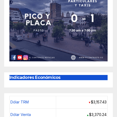
Indicadores Económicos
Dólar TRM
$3,157.43
▼
Dólar Venta
$3,370.24
▲