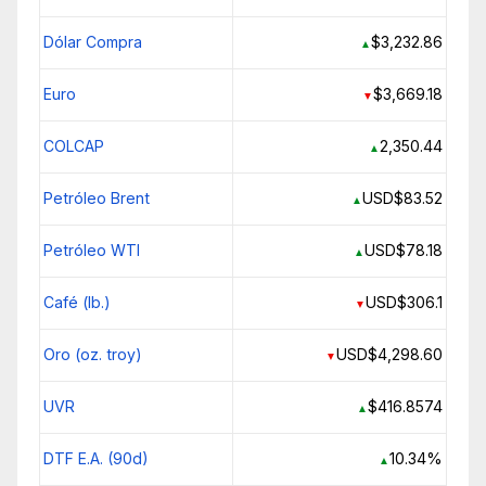
Dólar Compra
$3,232.86
▲
Euro
$3,669.18
▼
COLCAP
2,350.44
▲
Petróleo Brent
USD$83.52
▲
Petróleo WTI
USD$78.18
▲
Café (lb.)
USD$306.1
▼
Oro (oz. troy)
USD$4,298.60
▼
UVR
$416.8574
▲
DTF E.A. (90d)
10.34%
▲