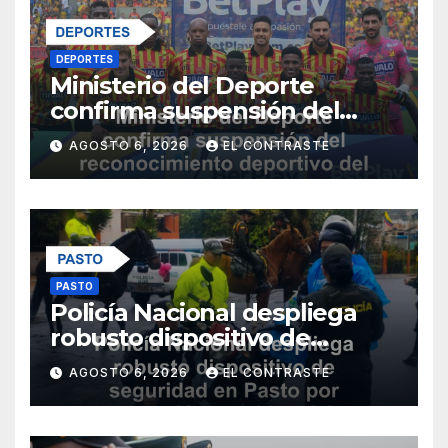
DEPORTES
Ministerio del Deporte
confirma suspensión del
reconocimiento deportivo
AGOSTO 6, 2026
EL CONTRASTE
del Deportivo Pereira
PASTO
Policía Nacional despliega
robusto dispositivo de
seguridad en Pasto por
AGOSTO 6, 2026
EL CONTRASTE
posesión presidencial