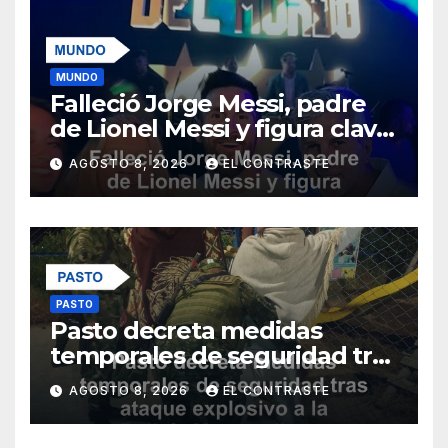
MUNDO
Falleció Jorge Messi, padre
de Lionel Messi y figura clave
en su carrera
AGOSTO 8, 2026
EL CONTRASTE
PASTO
Pasto decreta medidas
temporales de seguridad tras
ataque explosivo a la Policía
AGOSTO 8, 2026
EL CONTRASTE
Metropolitana