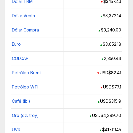
Dólar TRM
$3,157.43
▼
Dólar Venta
$3,372.14
▲
Dólar Compra
$3,240.00
▲
Euro
$3,652.18
▲
COLCAP
2,350.44
▲
Petróleo Brent
USD$82.41
▼
Petróleo WTI
USD$77.1
▼
Café (lb.)
USD$315.9
▲
Oro (oz. troy)
USD$4,399.70
▲
UVR
$417.0145
▲