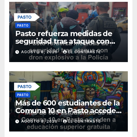
PASTO
Pasto refuerza medidas de
seguridad tras ataque con
dron explosivo a la Policía
AGOSTO 8, 2026
EL CONTRASTE
Metropolitana
PASTO
Más de 600 estudiantes de la
Comuna 10 en Pasto acceden
a educación superior gratuita
AGOSTO 8, 2026
EL CONTRASTE
con nuevos programas