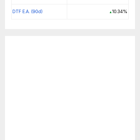
DTF E.A. (90d)
10.34%
▲