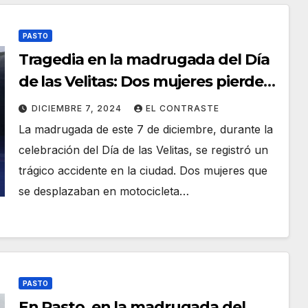
PASTO
Tragedia en la madrugada del Día
de las Velitas: Dos mujeres pierden
la vida en un accidente de tránsito
DICIEMBRE 7, 2024
EL CONTRASTE
La madrugada de este 7 de diciembre, durante la
celebración del Día de las Velitas, se registró un
trágico accidente en la ciudad. Dos mujeres que
se desplazaban en motocicleta…
PASTO
En Pasto, en la madrugada del