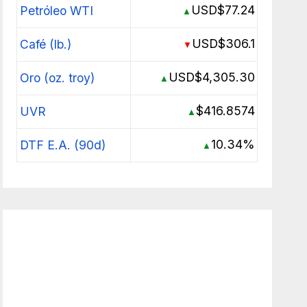
USD$77.24
Petróleo WTI
▲
USD$306.1
Café (lb.)
▼
USD$4,305.30
Oro (oz. troy)
▲
$416.8574
UVR
▲
10.34%
DTF E.A. (90d)
▲