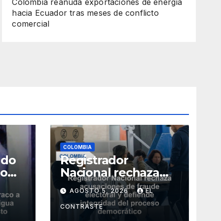
Colombia reanuda exportaciones de energía
hacia Ecuador tras meses de conflicto
comercial
COLOMBIA
ado
Registrador
no
Nacional rechaza
acusaciones de
AGOSTO 5, 2026
EL
l
fraude electoral y
defiende integridad
CONTRASTE