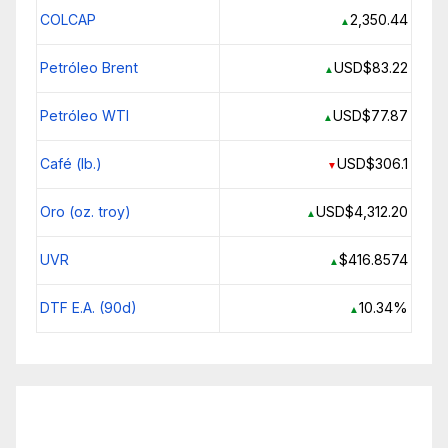
COLCAP
2,350.44
▲
Petróleo Brent
USD$83.22
▲
Petróleo WTI
USD$77.87
▲
Café (lb.)
USD$306.1
▼
Oro (oz. troy)
USD$4,312.20
▲
UVR
$416.8574
▲
DTF E.A. (90d)
10.34%
▲