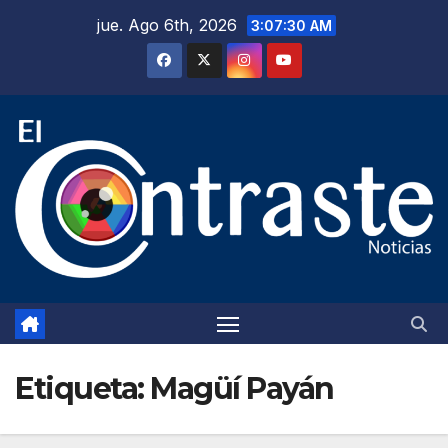
Saltar
jue. Ago 6th, 2026
3:07:31 AM
al
contenido
Etiqueta:
Magüí Payán