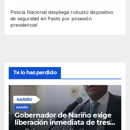
Policía Nacional despliega robusto dispositivo
de seguridad en Pasto por posesión
presidencial
Te lo has perdido
NARIÑO
Gobernador de Nariño exige
liberación inmediata de tres
uniformados secuestrados