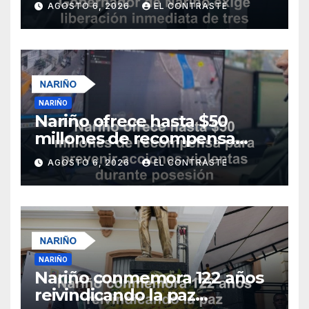
AGOSTO 6, 2026
EL CONTRASTE
NARIÑO
Nariño ofrece hasta $50
millones de recompensa
para prevenir acciones
AGOSTO 6, 2026
EL CONTRASTE
violentas durante posesión
presidencial del 7 de agosto
NARIÑO
Nariño conmemora 122 años
reivindicando la paz