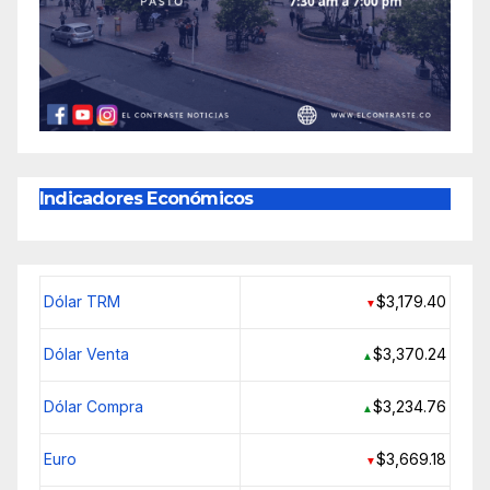
Indicadores Económicos
Dólar TRM
$3,179.40
▼
Dólar Venta
$3,370.24
▲
Dólar Compra
$3,234.76
▲
Euro
$3,669.18
▼