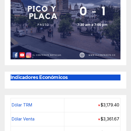
Indicadores Económicos
Dólar TRM
$3,179.40
▼
Dólar Venta
$3,361.67
▼