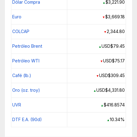
Dólar Compra
$3,221.90
▲
Euro
$3,669.18
▼
COLCAP
2,344.80
▼
Petróleo Brent
USD$79.45
▲
Petróleo WTI
USD$75.17
▼
Café (lb.)
USD$309.45
▼
Oro (oz. troy)
USD$4,331.80
▲
UVR
$416.8574
▲
DTF E.A. (90d)
10.34%
▲