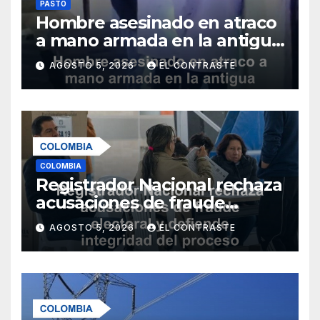
PASTO
Hombre asesinado en atraco
a mano armada en la antigua
salida al norte de Pasto
AGOSTO 5, 2026
EL CONTRASTE
COLOMBIA
Registrador Nacional rechaza
acusaciones de fraude
electoral y defiende
AGOSTO 5, 2026
EL CONTRASTE
integridad del proceso
democrático