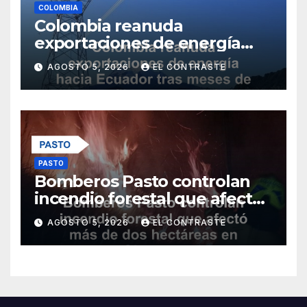
COLOMBIA
Colombia reanuda
exportaciones de energía
hacia Ecuador tras meses de
AGOSTO 5, 2026
EL CONTRASTE
conflicto comercial
PASTO
Bomberos Pasto controlan
incendio forestal que afectó
más de dos hectáreas en
AGOSTO 5, 2026
EL CONTRASTE
Obonuco