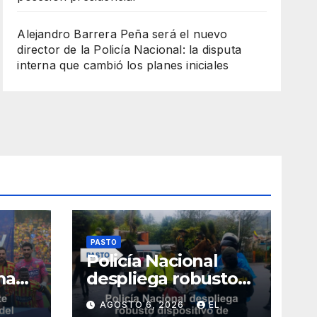
Alejandro Barrera Peña será el nuevo
director de la Policía Nacional: la disputa
interna que cambió los planes iniciales
PASTO
Policía Nacional
ma
despliega robusto
dispositivo de
AGOSTO 6, 2026
EL
seguridad en Pasto