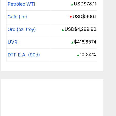
USD$78.11
Petróleo WTI
▲
USD$306.1
Café (lb.)
▼
USD$4,299.90
Oro (oz. troy)
▲
$416.8574
UVR
▲
10.34%
DTF E.A. (90d)
▲