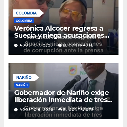
COLOMBIA
Verónica Alcocer regresa a
Suecia y niega acusaciones
de corrupción ante la prensa
AGOSTO 7, 2026
EL CONTRASTE
sueca
NARIÑO
Gobernador de Nariño exige
liberación inmediata de tres
uniformados secuestrados
AGOSTO 6, 2026
EL CONTRASTE