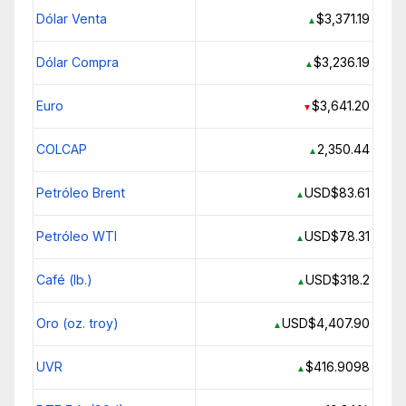
Dólar Venta
$3,371.19
▲
Dólar Compra
$3,236.19
▲
Euro
$3,641.20
▼
COLCAP
2,350.44
▲
Petróleo Brent
USD$83.61
▲
Petróleo WTI
USD$78.31
▲
Café (lb.)
USD$318.2
▲
Oro (oz. troy)
USD$4,407.90
▲
UVR
$416.9098
▲