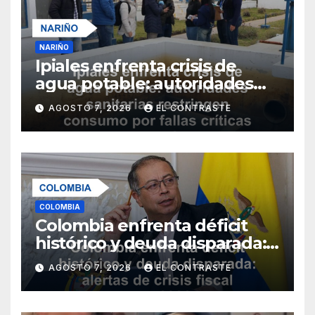
NARIÑO
Ipiales enfrenta crisis de
agua potable: autoridades
sanitarias restringen
AGOSTO 7, 2026
EL CONTRASTE
consumo por fallas críticas
en tratamiento
COLOMBIA
Colombia enfrenta déficit
histórico y deuda disparada:
alertas de crisis fiscal para
AGOSTO 7, 2026
EL CONTRASTE
2026