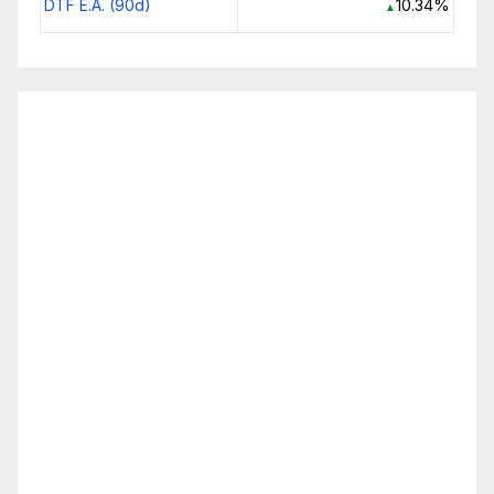
DTF E.A. (90d)
10.34%
▲