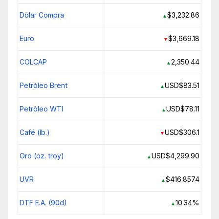
Dólar Compra
$3,232.86
▲
Euro
$3,669.18
▼
COLCAP
2,350.44
▲
Petróleo Brent
USD$83.51
▲
Petróleo WTI
USD$78.11
▲
Café (lb.)
USD$306.1
▼
Oro (oz. troy)
USD$4,299.90
▲
UVR
$416.8574
▲
DTF E.A. (90d)
10.34%
▲