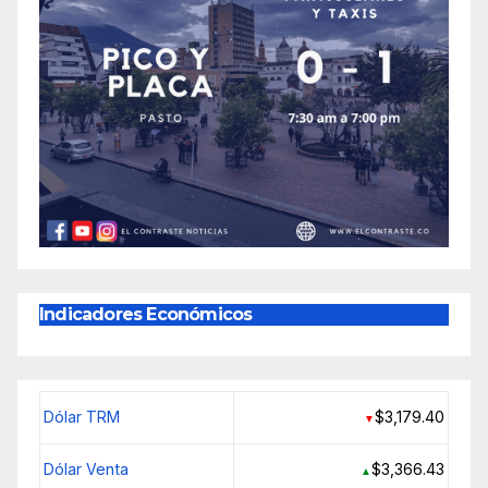
Indicadores Económicos
Dólar TRM
$3,179.40
▼
Dólar Venta
$3,366.43
▲