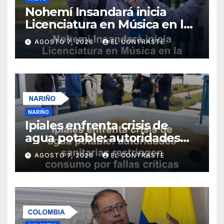
Nohemí Insandará inicia
Licenciatura en Música en la
Universidad de Nariño
AGOSTO 7, 2026
EL CONTRASTE
NARIÑO
Ipiales enfrenta crisis de
agua potable: autoridades
sanitarias restringen
AGOSTO 7, 2026
EL CONTRASTE
consumo por fallas críticas
en tratamiento