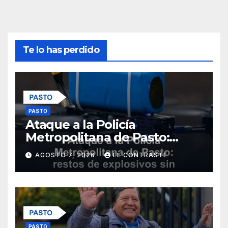
Te lo has perdido
PASTO
Ataque a la Policía
Metropolitana de Pasto:
restos de explosivos sin
AGOSTO 7, 2026
EL CONTRASTE
heridos ni daños materiales
PASTO