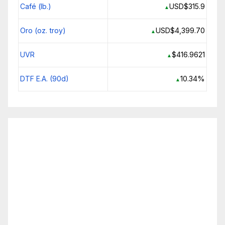
Café (lb.)
USD$315.9
▲
Oro (oz. troy)
USD$4,399.70
▲
UVR
$416.9621
▲
DTF E.A. (90d)
10.34%
▲