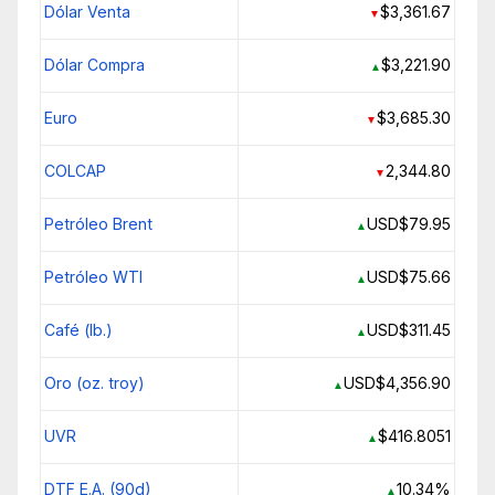
Dólar Venta
$3,361.67
▼
Dólar Compra
$3,221.90
▲
Euro
$3,685.30
▼
COLCAP
2,344.80
▼
Petróleo Brent
USD$79.95
▲
Petróleo WTI
USD$75.66
▲
Café (lb.)
USD$311.45
▲
Oro (oz. troy)
USD$4,356.90
▲
UVR
$416.8051
▲
DTF E.A. (90d)
10.34%
▲