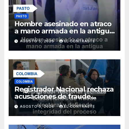
PASTO
Hombre asesinado en atraco
a mano armada en la antigua
salida al norte de Pasto
AGOSTO 5, 2026
EL CONTRASTE
COLOMBIA
Registrador Nacional rechaza
acusaciones de fraude
electoral y defiende
AGOSTO 5, 2026
EL CONTRASTE
integridad del proceso
democrático