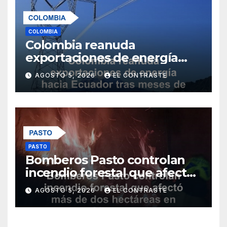
COLOMBIA
Colombia reanuda
exportaciones de energía
hacia Ecuador tras meses de
AGOSTO 5, 2026
EL CONTRASTE
conflicto comercial
PASTO
Bomberos Pasto controlan
incendio forestal que afectó
más de dos hectáreas en
AGOSTO 5, 2026
EL CONTRASTE
Obonuco