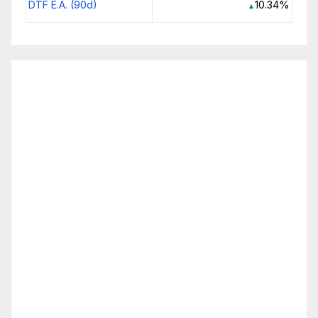
DTF E.A. (90d)
10.34%
▲