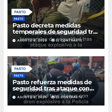
PASTO
Pasto decreta medidas
temporales de seguridad tras
ataque explosivo a la Policía
AGOSTO 8, 2026
EL CONTRASTE
Metropolitana
PASTO
Pasto refuerza medidas de
seguridad tras ataque con
dron explosivo a la Policía
AGOSTO 8, 2026
EL CONTRASTE
Metropolitana