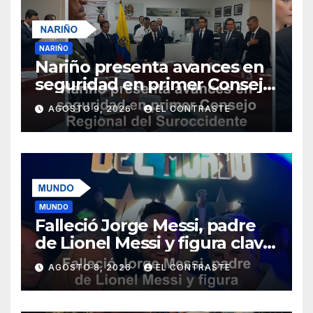
NARIÑO
Nariño presenta avances en
seguridad en primer Consejo
Regional del Suroccidente
AGOSTO 9, 2026
EL CONTRASTE
liderado por De la Espriella
MUNDO
Falleció Jorge Messi, padre
de Lionel Messi y figura clave
en su carrera
AGOSTO 8, 2026
EL CONTRASTE