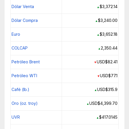
Dólar Venta
$3,372.14
▲
Dólar Compra
$3,240.00
▲
Euro
$3,652.18
▲
COLCAP
2,350.44
▲
Petróleo Brent
USD$82.41
▼
Petróleo WTI
USD$77.1
▼
Café (lb.)
USD$315.9
▲
Oro (oz. troy)
USD$4,399.70
▲
UVR
$417.0145
▲