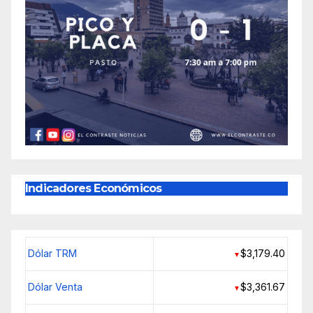
Indicadores Económicos
Dólar TRM
$3,179.40
▼
Dólar Venta
$3,361.67
▼