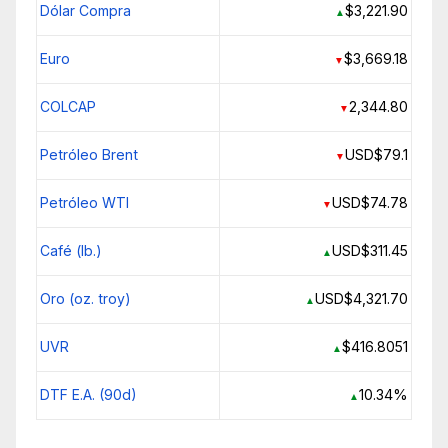
Dólar Compra
$3,221.90
▲
Euro
$3,669.18
▼
COLCAP
2,344.80
▼
Petróleo Brent
USD$79.1
▼
Petróleo WTI
USD$74.78
▼
Café (lb.)
USD$311.45
▲
Oro (oz. troy)
USD$4,321.70
▲
UVR
$416.8051
▲
DTF E.A. (90d)
10.34%
▲