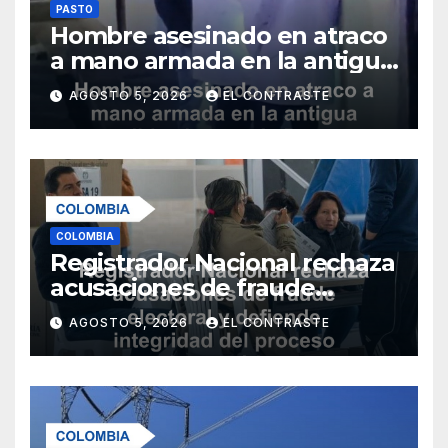
PASTO
Hombre asesinado en atraco
a mano armada en la antigua
salida al norte de Pasto
AGOSTO 5, 2026
EL CONTRASTE
COLOMBIA
Registrador Nacional rechaza
acusaciones de fraude
electoral y defiende
AGOSTO 5, 2026
EL CONTRASTE
integridad del proceso
democrático