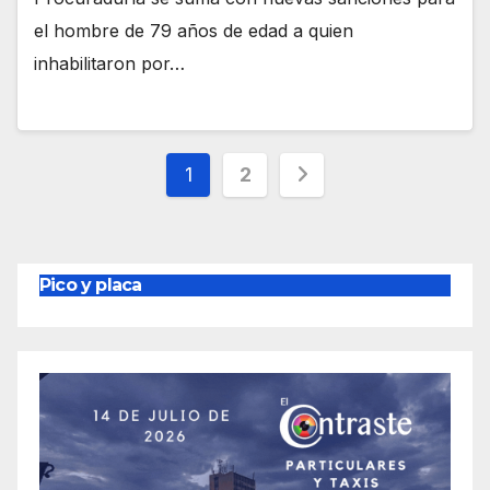
el hombre de 79 años de edad a quien
inhabilitaron por…
Paginación
1
2
de
entradas
Pico y placa