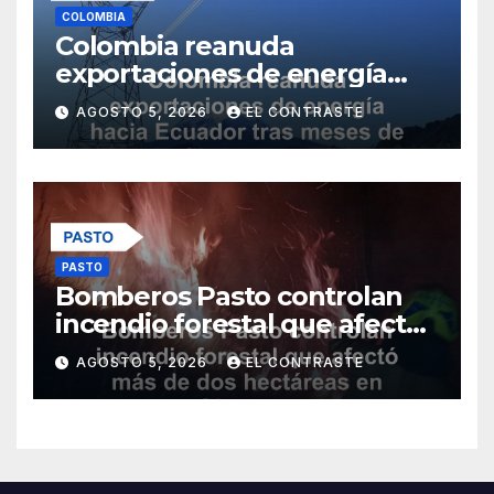
COLOMBIA
Colombia reanuda
exportaciones de energía
hacia Ecuador tras meses de
AGOSTO 5, 2026
EL CONTRASTE
conflicto comercial
PASTO
Bomberos Pasto controlan
incendio forestal que afectó
más de dos hectáreas en
AGOSTO 5, 2026
EL CONTRASTE
Obonuco