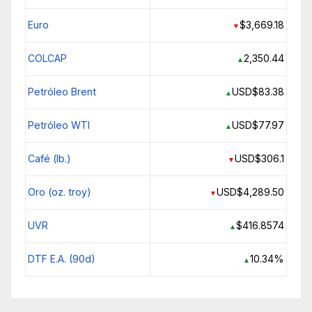
Euro
$3,669.18
▼
COLCAP
2,350.44
▲
Petróleo Brent
USD$83.38
▲
Petróleo WTI
USD$77.97
▲
Café (lb.)
USD$306.1
▼
Oro (oz. troy)
USD$4,289.50
▼
UVR
$416.8574
▲
DTF E.A. (90d)
10.34%
▲