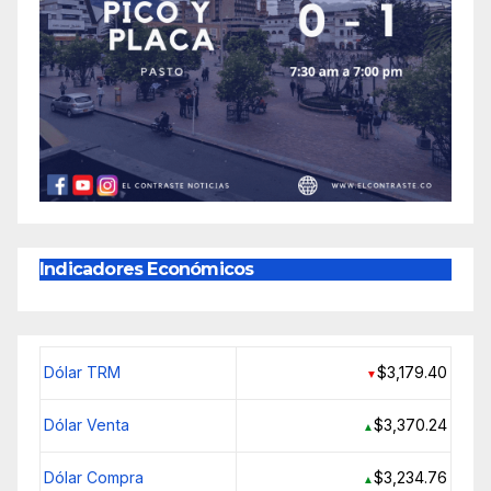
Indicadores Económicos
Dólar TRM
$3,179.40
▼
Dólar Venta
$3,370.24
▲
Dólar Compra
$3,234.76
▲