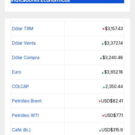
Indicadores Económicos
Dólar TRM
$3,157.43
▼
Dólar Venta
$3,372.14
▲
Dólar Compra
$3,240.48
▲
Euro
$3,652.18
▲
COLCAP
2,350.44
▲
Petróleo Brent
USD$82.41
▼
Petróleo WTI
USD$77.1
▼
Café (lb.)
USD$315.9
▲