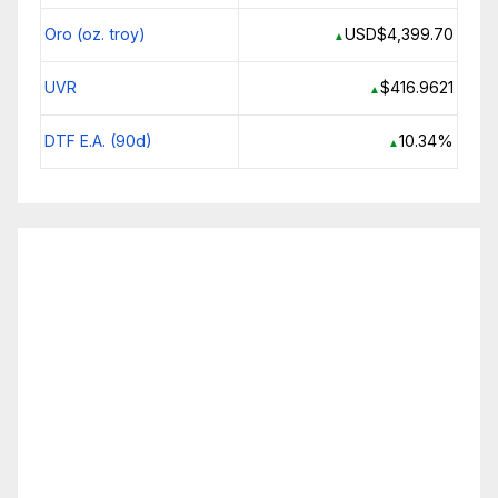
Oro (oz. troy)
USD$4,399.70
▲
UVR
$416.9621
▲
DTF E.A. (90d)
10.34%
▲