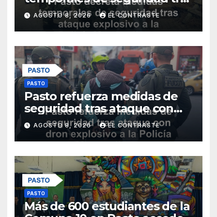
ataque explosivo a la Policía
AGOSTO 8, 2026
EL CONTRASTE
Metropolitana
PASTO
Pasto refuerza medidas de
seguridad tras ataque con
dron explosivo a la Policía
AGOSTO 8, 2026
EL CONTRASTE
Metropolitana
PASTO
Más de 600 estudiantes de la