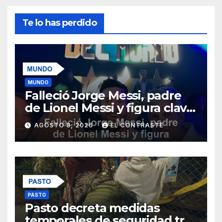
Te lo has perdido
MUNDO
Falleció Jorge Messi, padre
de Lionel Messi y figura clave
en su carrera
AGOSTO 8, 2026
EL CONTRASTE
PASTO
Pasto decreta medidas
temporales de seguridad tras