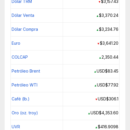
Dólar TRM
$3,157.43
▼
Dólar Venta
$3,370.24
▲
Dólar Compra
$3,234.76
▲
Euro
$3,641.20
▼
COLCAP
2,350.44
▲
Petróleo Brent
USD$83.45
▲
Petróleo WTI
USD$77.92
▲
Café (lb.)
USD$306.1
▼
Oro (oz. troy)
USD$4,353.60
▲
UVR
$416.9098
▲