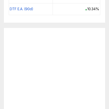
DTF E.A. (90d)
10.34%
▲