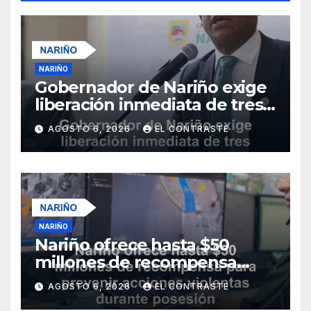
NARIÑO
Gobernador de Nariño exige
liberación inmediata de tres
uniformados secuestrados
AGOSTO 6, 2026
EL CONTRASTE
NARIÑO
Nariño ofrece hasta $50
millones de recompensa
para prevenir acciones
AGOSTO 6, 2026
EL CONTRASTE
violentas durante posesión