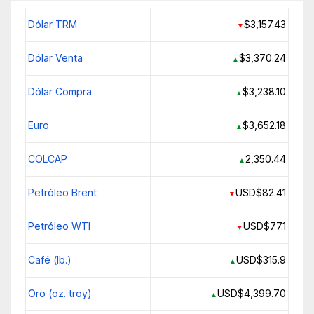
Dólar TRM
$3,157.43
▼
Dólar Venta
$3,370.24
▲
Dólar Compra
$3,238.10
▲
Euro
$3,652.18
▲
COLCAP
2,350.44
▲
Petróleo Brent
USD$82.41
▼
Petróleo WTI
USD$77.1
▼
Café (lb.)
USD$315.9
▲
Oro (oz. troy)
USD$4,399.70
▲