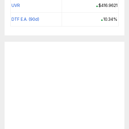
UVR
$416.9621
▲
DTF E.A. (90d)
10.34%
▲