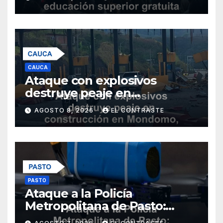
con nuevos programas
CAUCA
Ataque con explosivos
destruye peaje en
construcción en Mondomo,
AGOSTO 8, 2026
EL CONTRASTE
Cauca
PASTO
Ataque a la Policía
Metropolitana de Pasto:
restos de explosivos sin