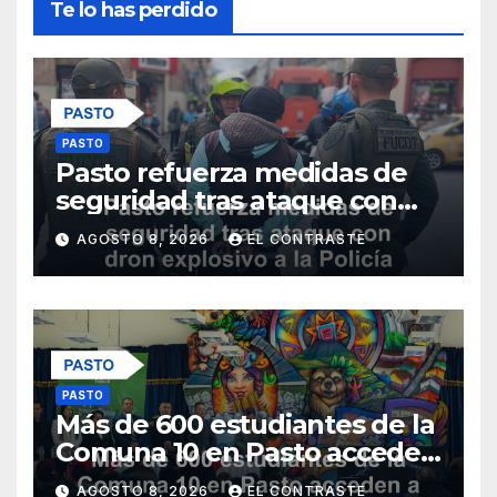
Te lo has perdido
PASTO
Pasto refuerza medidas de
seguridad tras ataque con
dron explosivo a la Policía
AGOSTO 8, 2026
EL CONTRASTE
Metropolitana
PASTO
Más de 600 estudiantes de la
Comuna 10 en Pasto acceden
a educación superior gratuita
AGOSTO 8, 2026
EL CONTRASTE