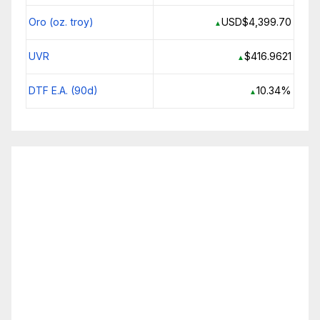
Oro (oz. troy)
USD$4,399.70
▲
UVR
$416.9621
▲
DTF E.A. (90d)
10.34%
▲