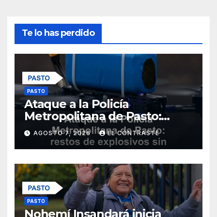
Te lo has perdido
PASTO
Ataque a la Policía
Metropolitana de Pasto:
restos de explosivos sin
AGOSTO 7, 2026
EL CONTRASTE
heridos ni daños materiales
PASTO
Nohemí Insandará inicia