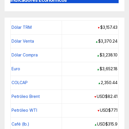
Indicadores Económicos
Dólar TRM
$3,157.43
▼
Dólar Venta
$3,370.24
▲
Dólar Compra
$3,238.10
▲
Euro
$3,652.18
▲
COLCAP
2,350.44
▲
Petróleo Brent
USD$82.41
▼
Petróleo WTI
USD$77.1
▼
Café (lb.)
USD$315.9
▲