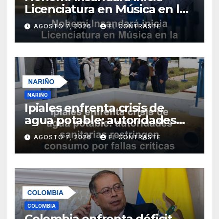
Licenciatura en Música en la
Universidad de Nariño
AGOSTO 7, 2026
EL CONTRASTE
NARIÑO
Ipiales enfrenta crisis de
agua potable: autoridades
sanitarias restringen
AGOSTO 7, 2026
EL CONTRASTE
consumo por fallas críticas
en tratamiento
COLOMBIA
Colombia enfrenta déficit