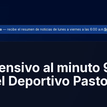
io
— recibe el resumen de noticias de lunes a viernes a las 6:00 a.m.
S
fensivo al minuto
el Deportivo Pasto