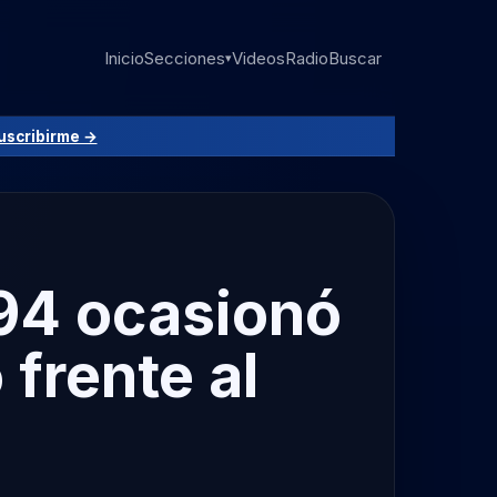
Inicio
Secciones
Videos
Radio
Buscar
▾
uscribirme →
 94 ocasionó
 frente al