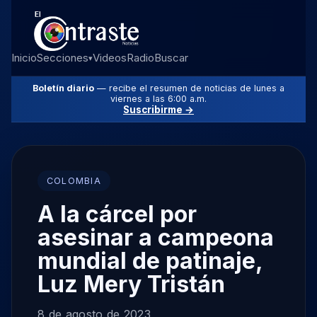
Inicio
Secciones
Videos
Radio
Buscar
▾
Boletín diario
— recibe el resumen de noticias de lunes a
viernes a las 6:00 a.m.
Suscribirme →
COLOMBIA
A la cárcel por
asesinar a campeona
mundial de patinaje,
Luz Mery Tristán
8 de agosto de 2023