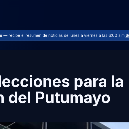
io
— recibe el resumen de noticias de lunes a viernes a las 6:00 a.m.
S
lecciones para la
n del Putumayo