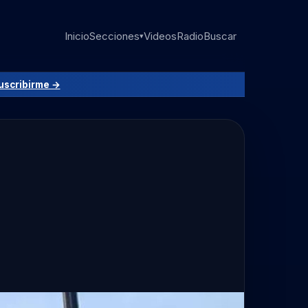
Inicio
Secciones
Videos
Radio
Buscar
▾
uscribirme →