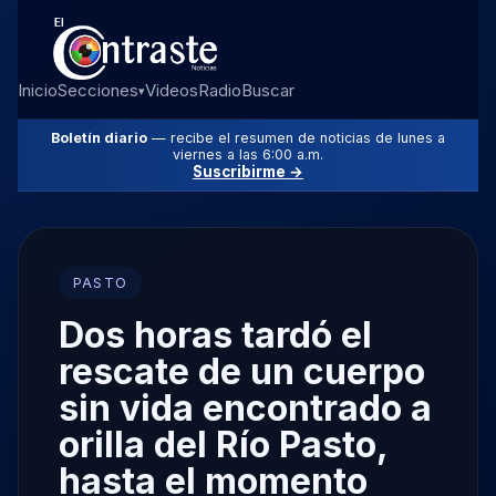
Inicio
Secciones
Videos
Radio
Buscar
▾
Boletín diario
— recibe el resumen de noticias de lunes a
viernes a las 6:00 a.m.
Suscribirme →
PASTO
Dos horas tardó el
rescate de un cuerpo
sin vida encontrado a
orilla del Río Pasto,
hasta el momento