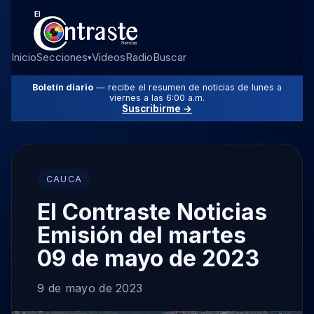
Inicio
Secciones
Videos
Radio
Buscar
▾
Boletín diario
— recibe el resumen de noticias de lunes a
viernes a las 6:00 a.m.
Suscribirme →
CAUCA
El Contraste Noticias
Emisión del martes
09 de mayo de 2023
9 de mayo de 2023