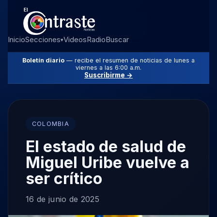
Inicio
Secciones
Videos
Radio
Buscar
▾
Boletín diario
— recibe el resumen de noticias de lunes a
viernes a las 6:00 a.m.
Suscribirme →
COLOMBIA
El estado de salud de
Miguel Uribe vuelve a
ser crítico
16 de junio de 2025