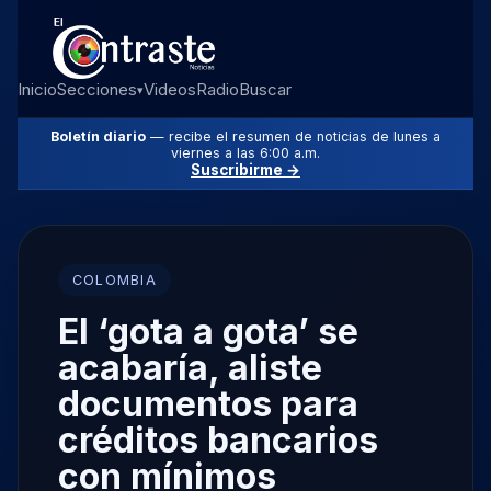
Inicio
Secciones
Videos
Radio
Buscar
▾
Boletín diario
— recibe el resumen de noticias de lunes a
viernes a las 6:00 a.m.
Suscribirme →
COLOMBIA
El ‘gota a gota’ se
acabaría, aliste
documentos para
créditos bancarios
con mínimos